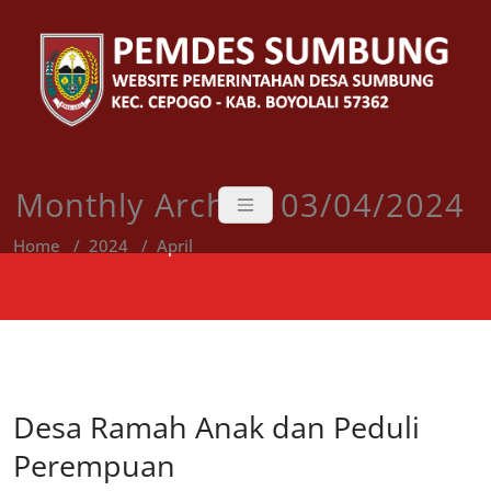
Skip
to
content
Monthly Archive 03/04/2024
Home
/
2024
/
April
Desa Ramah Anak dan Peduli
Perempuan