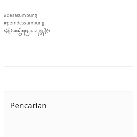
====================
#desasumbung
#pemdessumbung
꧁ꦄꦝ꧀ꦩꦶꦤ꧀ꦝꦺꦱ꧀ꦱꦸꦩ꧀ꦧꦸꦁ꧂
====================
Pencarian