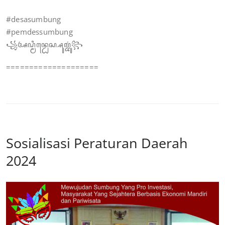
#desasumbung
#pemdessumbung
꧁ꦄꦝ꧀ꦩꦶꦤ꧀ꦝꦺꦱ꧀ꦱꦸꦩ꧀ꦧꦸꦁ꧂
====================
Sosialisasi Peraturan Daerah
2024