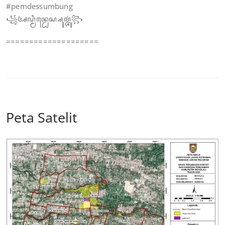
#pemdessumbung
꧁ꦄꦝ꧀ꦩꦶꦤ꧀ꦝꦺꦱ꧀ꦱꦸꦩ꧀ꦧꦸꦁ꧂
====================
Peta Satelit