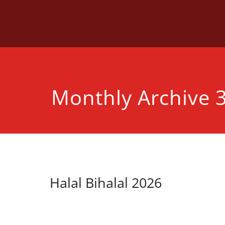
Skip
to
content
Monthly Archive 
Halal Bihalal 2026