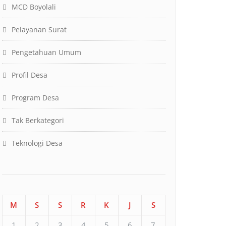
MCD Boyolali
Pelayanan Surat
Pengetahuan Umum
Profil Desa
Program Desa
Tak Berkategori
Teknologi Desa
M
S
S
R
K
J
S
1
2
3
4
5
6
7