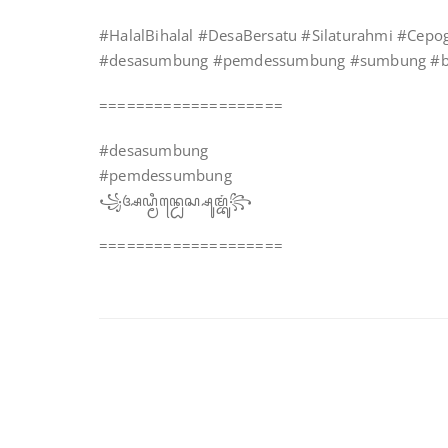
#HalalBihalal #DesaBersatu #Silaturahmi #Cepo
#desasumbung #pemdessumbung #sumbung #bo
====================
#desasumbung
#pemdessumbung
꧁ꦄꦝ꧀ꦩꦶꦤ꧀ꦝꦺꦱ꧀ꦱꦸꦩ꧀ꦧꦸꦁ꧂
====================