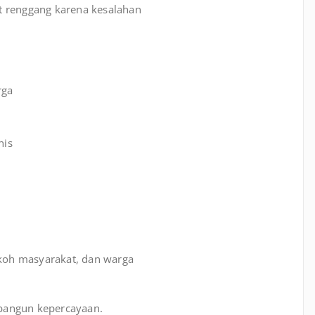
 renggang karena kesalahan
rga
nis
koh masyarakat, dan warga
angun kepercayaan.