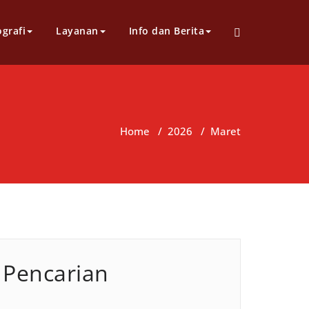
grafi
Layanan
Info dan Berita
Home
/
2026
/
Maret
Pencarian