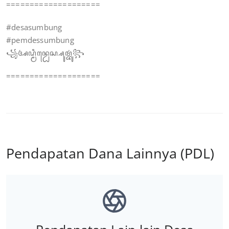
====================
#desasumbung
#pemdessumbung
꧁ꦄꦝ꧀ꦩꦶꦤ꧀ꦝꦺꦱ꧀ꦱꦸꦩ꧀ꦧꦸꦁ꧂
====================
Pendapatan Dana Lainnya (PDL)