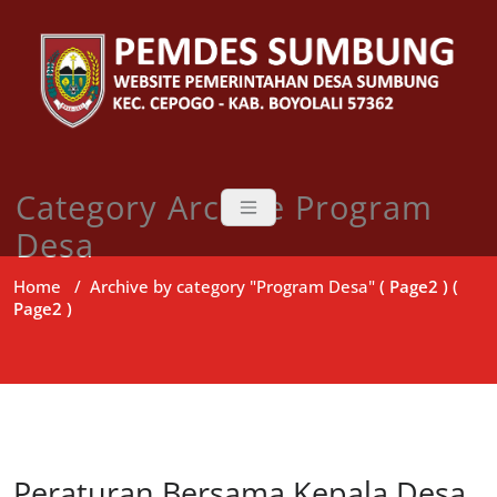
Skip
to
content
Category Archive Program
Desa
Home
/
Archive by category "Program Desa"
( Page2 ) (
Page2 )
Peraturan Bersama Kepala Desa