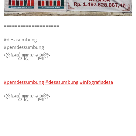
====================
#desasumbung
#pemdessumbung
꧁ꦄꦝ꧀ꦩꦶꦤ꧀ꦝꦺꦱ꧀ꦱꦸꦩ꧀ꦧꦸꦁ꧂
====================
#pemdessumbung
#desasumbung
#infografisdesa
꧁ꦄꦝ꧀ꦩꦶꦤ꧀ꦝꦺꦱ꧀ꦱꦸꦩ꧀ꦧꦸꦁ꧂