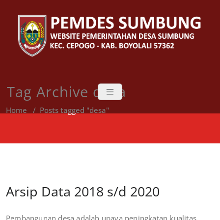
Skip
to
content
Tag Archive desa
Home
/
Posts tagged "desa"
Arsip Data 2018 s/d 2020
Pembangunan desa adalah upaya peningkatan kualitas