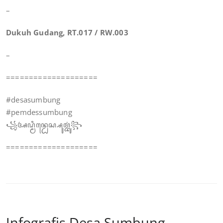
–
Dukuh Gudang, RT.017 / RW.003
–
====================
#desasumbung
#pemdessumbung
꧁ꦄꦝ꧀ꦩꦶꦤ꧀ꦝꦺꦱ꧀ꦱꦸꦩ꧀ꦧꦸꦁ꧂
====================
Infografis Desa Sumbung