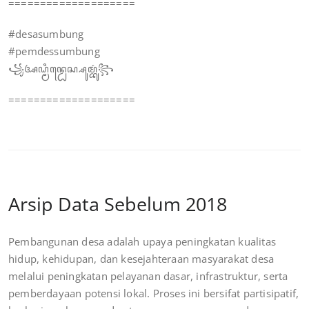
====================
#desasumbung
#pemdessumbung
꧁ꦄꦝ꧀ꦩꦶꦤ꧀ꦝꦺꦱ꧀ꦱꦸꦩ꧀ꦧꦸꦁ꧂
====================
Arsip Data Sebelum 2018
Pembangunan desa adalah upaya peningkatan kualitas
hidup, kehidupan, dan kesejahteraan masyarakat desa
melalui peningkatan pelayanan dasar, infrastruktur, serta
pemberdayaan potensi lokal. Proses ini bersifat partisipatif,