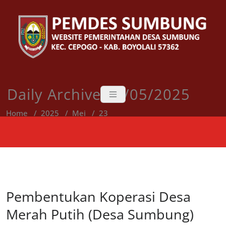
Skip
to
content
Daily Archive 23/05/2025
Home
/
2025
/
Mei
/
23
Pembentukan Koperasi Desa
Merah Putih (Desa Sumbung)