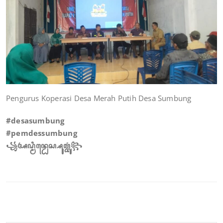
Pengurus Koperasi Desa Merah Putih Desa Sumbung
#desasumbung
#pemdessumbung
꧁ꦄꦝ꧀ꦩꦶꦤ꧀ꦝꦺꦱ꧀ꦱꦸꦩ꧀ꦧꦸꦁ꧂