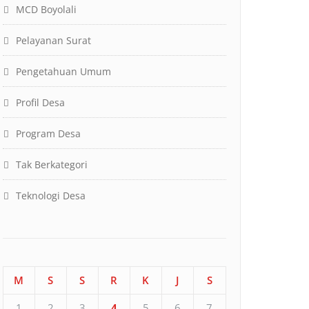
MCD Boyolali
Pelayanan Surat
Pengetahuan Umum
Profil Desa
Program Desa
Tak Berkategori
Teknologi Desa
M
S
S
R
K
J
S
1
2
3
4
5
6
7