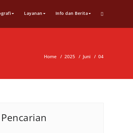
grafi
Layanan
Info dan Berita
Home
/
2025
/
Juni
/
04
Pencarian