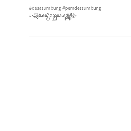
#desasumbung #pemdessumbung
#
꧁ꦄꦝ꧀ꦩꦶꦤ꧀ꦝꦺꦱ꧀ꦱꦸꦩ꧀ꦧꦸꦁ꧂