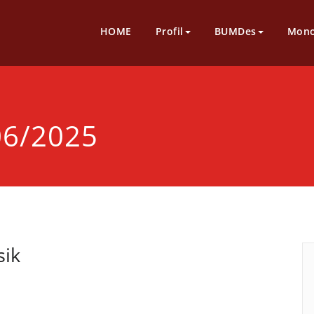
HOME
Profil
BUMDes
Mono
06/2025
sik