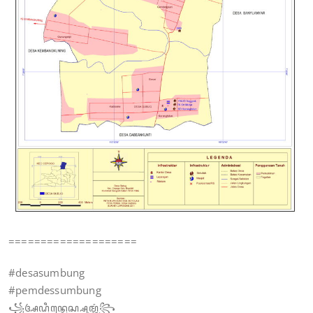
====================
#desasumbung
#pemdessumbung
꧁ꦄꦝ꧀ꦩꦶꦤ꧀ꦝꦺꦱ꧀ꦱꦸꦩ꧀ꦧꦸꦁ꧂