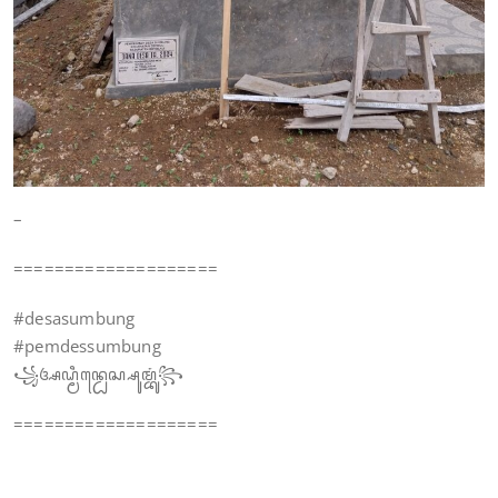
–
====================
#desasumbung
#pemdessumbung
꧁ꦄꦝ꧀ꦩꦶꦤ꧀ꦝꦺꦱ꧀ꦱꦸꦩ꧀ꦧꦸꦁ꧂
====================