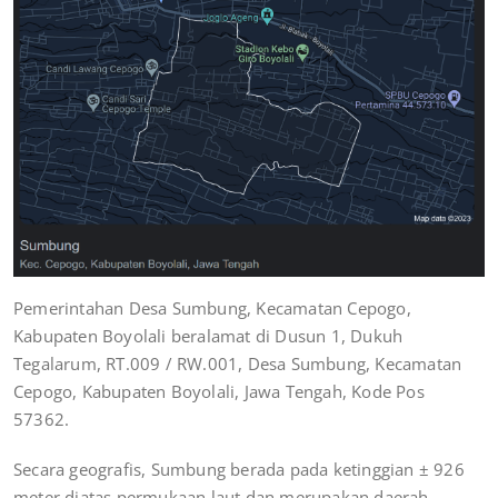
Pemerintahan Desa Sumbung, Kecamatan Cepogo,
Kabupaten Boyolali beralamat di Dusun 1, Dukuh
Tegalarum, RT.009 / RW.001, Desa Sumbung, Kecamatan
Cepogo, Kabupaten Boyolali, Jawa Tengah, Kode Pos
57362.
Secara geografis, Sumbung berada pada ketinggian ± 926
meter diatas permukaan laut dan merupakan daerah